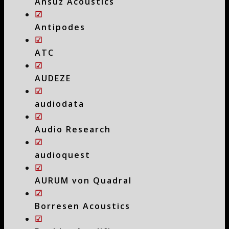
Ansuz Acoustics
☑
Antipodes
☑
ATC
☑
AUDEZE
☑
audiodata
☑
Audio Research
☑
audioquest
☑
AURUM von Quadral
☑
Borresen Acoustics
☑