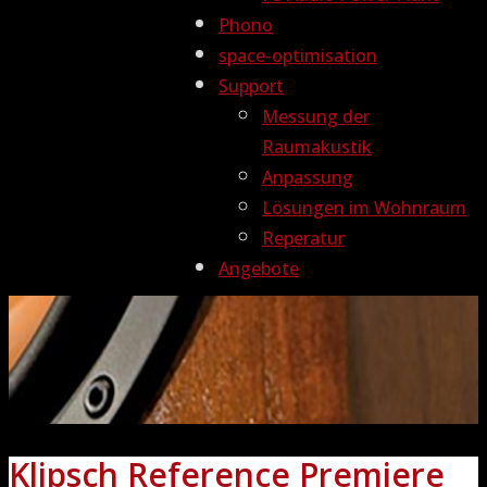
Phono
space-optimisation
Support
Messung der
Raumakustik
Anpassung
Lösungen im Wohnraum
Reperatur
Angebote
Klipsch Reference Premiere