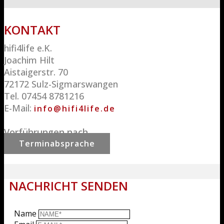
KON​TA
KT
hifi4life e.K.
Joachim Hilt
Aistaigerstr. 70
72172 Sulz-Sigmarswangen
Tel. 07454 8781216
E-Mail:
info@hifi4life.de
Vorführungen nach
Terminabsprache
NACHRICHT SENDEN
Name