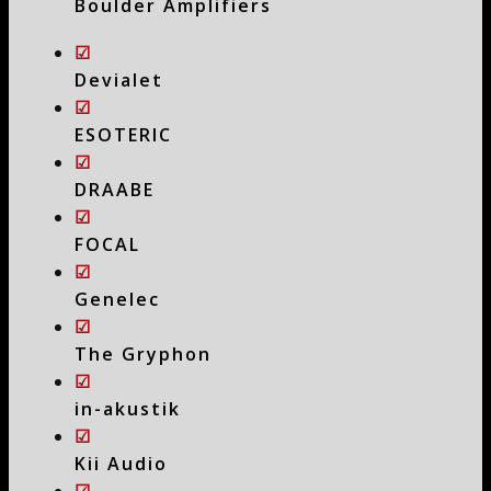
Boulder Amplifiers
☑
Devialet
☑
ESOTERIC
☑
DRAABE
☑
FOCAL
☑
Genelec
☑
The Gryphon
☑
in-akustik
☑
Kii Audio