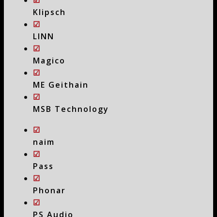
☑
Klipsch
☑
LINN
☑
Magico
☑
ME Geithain
☑
MSB Technology
☑
naim
☑
Pass
☑
Phonar
☑
PS Audio