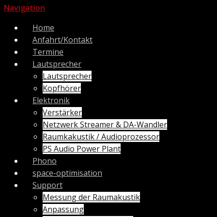
Navigation
Home
Anfahrt/Kontakt
Termine
Lautsprecher
Lautsprecher
Kopfhörer
Elektronik
Verstärker
Netzwerk Streamer & DA-Wandler
Raumkakustik / Audioprozessor
PS Audio Power Plant
Phono
space-optimisation
Support
Messung der Raumakustik
Anpassung