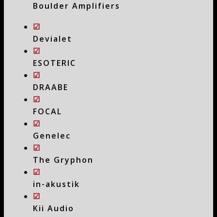
Boulder Amplifiers
☑
Devialet
☑
ESOTERIC
☑
DRAABE
☑
FOCAL
☑
Genelec
☑
The Gryphon
☑
in-akustik
☑
Kii Audio