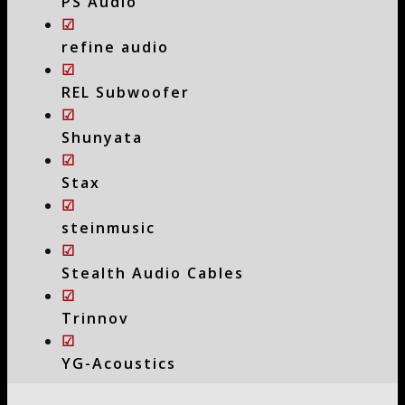
PS Audio
☑
refine audio
☑
REL Subwoofer
☑
Shunyata
☑
Stax
☑
steinmusic
☑
Stealth Audio Cables
☑
Trinnov
☑
YG-Acoustics