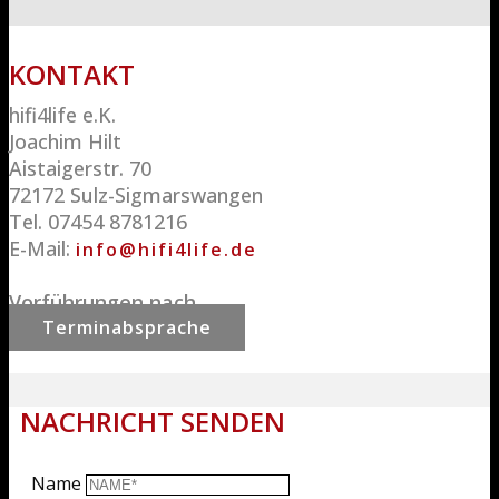
KON​TA
KT
hifi4life e.K.
Joachim Hilt
Aistaigerstr. 70
72172 Sulz-Sigmarswangen
Tel. 07454 8781216
E-Mail:
info@hifi4life.de
Vorführungen nach
Terminabsprache
NACHRICHT SENDEN
Name