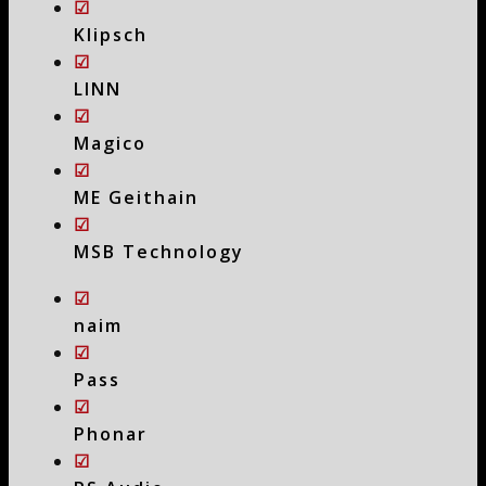
☑
Klipsch
☑
LINN
☑
Magico
☑
ME Geithain
☑
MSB Technology
☑
naim
☑
Pass
☑
Phonar
☑