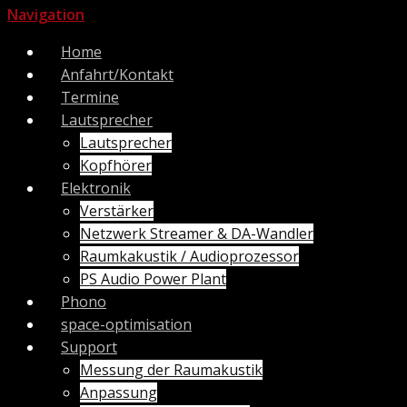
Navigation
Home
Anfahrt/Kontakt
Termine
Lautsprecher
Lautsprecher
Kopfhörer
Elektronik
Verstärker
Netzwerk Streamer & DA-Wandler
Raumkakustik / Audioprozessor
PS Audio Power Plant
Phono
space-optimisation
Support
Messung der Raumakustik
Anpassung